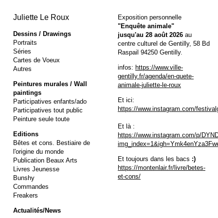
Juliette Le Roux
Exposition personnelle
"Enquête animale"
Dessins / Drawings
jusqu'au 28 août 2026
au
Portraits
centre culturel de Gentilly, 58 Bd
Séries
Raspail 94250 Gentilly.
Cartes de Voeux
infos:
https://www.ville-
Autres
gentilly.fr/agenda/en-quete-
Peintures murales / Wall
animale-juliette-le-roux
paintings
Et ici:
Participatives enfants/ado
https://www.instagram.com/festival
Participatives tout public
Peinture seule toute
Et là :
Editions
https://www.instagram.com/p/DYN
Bêtes et cons. Bestiaire de
img_index=1&igh=Ymk4enYza3Fw
l'origine du monde
Et toujours dans les bacs
:
)
Publication Beaux Arts
https://montenlair.fr/livre/betes-
Livres Jeunesse
et-cons/
Bunshy
Commandes
Freakers
Actualités/News